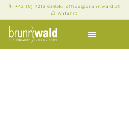
+43 (0) 7213 6385
office@brunnwald.at
Anfahrt
UNSERE GÄSTE
UNSERE
FASTENWOCHEN
SIND BELIEBT UND
DAS FREUT UNS -