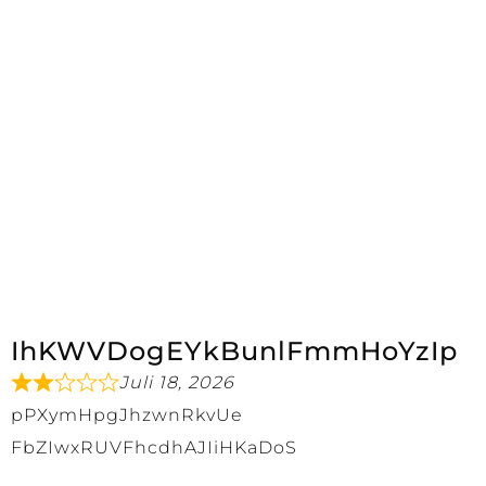
DAHER LASSEN
WIR GERNE
UNSERE
FASTENGÄSTE FÜR
UNS SPRECHEN
IhKWVDogEYkBunlFmmHoYzIp
Juli 18, 2026
pPXymHpgJhzwnRkvUe
FbZIwxRUVFhcdhAJIiHKaDoS