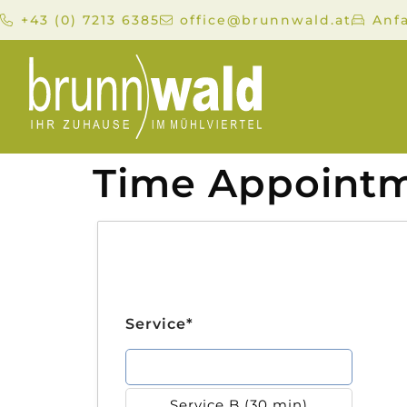
+43 (0) 7213 6385
office@brunnwald.at
Anf
Time Appoint
Service*
Service A (20 min)
Service B (30 min)