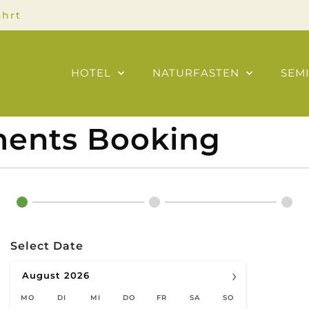
ahrt
HOTEL
NATURFASTEN
SEM
ments Booking
Select Date
›
August
2026
MO
DI
MI
DO
FR
SA
SO