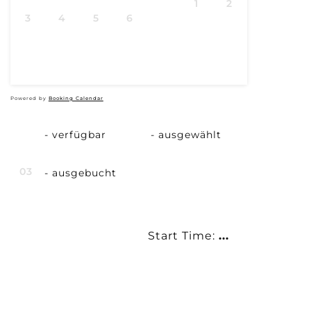
1
2
3
4
5
6
7
8
9
10
11
12
13
14
15
16
17
18
19
20
21
22
23
24
25
26
27
28
29
30
31
Powered by
Booking Calendar
03
03
-
verfügbar
-
ausgewählt
03
-
ausgebucht
Start Time:
...